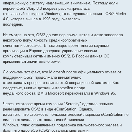
операционную систему надлежащим вниманием. Поэтому если
версия OS/2 Warp 3.0 всерьез рассматривалась
как главный конкурент Windows, то следующая версия - OS/2 Merlin
4.0, которая вышла в 1996 году, оказалась
последней.
Не смотря на это, OS/2 до сих пор применяется и даже завоевала
некоторую популярность среди корпоративных
клиентов и сетевиков. В настоящее время многие крупные
организации в Европе доверяют управление своими
компьютерными сетями именно OS/2. В России данная ОС
применяется значительно реже.
Любопытен тот факт, что Microsoft после официального отказа от
поддержки OS/2, продолжала внимательно
отслеживать процесс развития этой операционной системы. Как
следствие, многие детали интерфейса плода
неудачного союза IBM и Microsoft перекочевали в Windows 95.
Через некоторое время компания "Serenity" сделала попытку
реанимировать OS/2 в виде eComStation. Однако,
из-за того, что стоимость пользовательской лицензии eComStation не
сильно отличалась от аналогичной лицензии
Windows, плюс ограниченная поддержка компьютерного железа и
факт, что ядро eCS (OS/2) осталось мертвым и