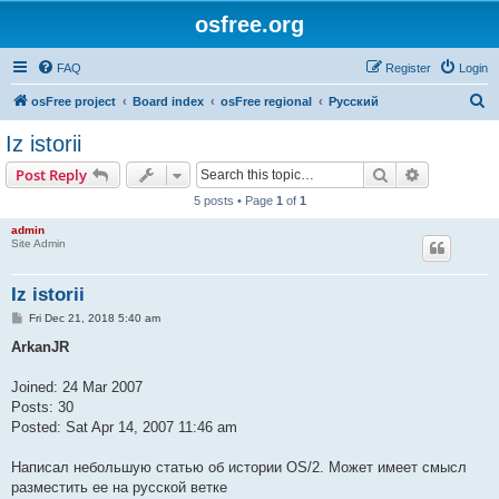
osfree.org
FAQ
Register
Login
S
osFree project
Board index
osFree regional
Русский
e
Iz istorii
a
Search
Advanced s
Post Reply
r
5 posts • Page
1
of
1
c
admin
h
Site Admin
Iz istorii
P
Fri Dec 21, 2018 5:40 am
o
s
ArkanJR
t
Joined: 24 Mar 2007
Posts: 30
Posted: Sat Apr 14, 2007 11:46 am
Написал небольшую статью об истории OS/2. Может имеет смысл
разместить ее на русской ветке