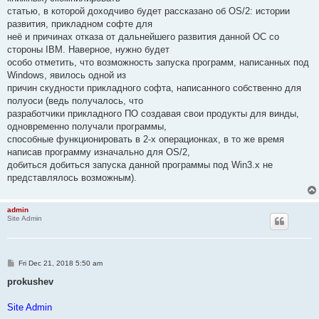
статью, в которой доходчиво будет рассказано об OS/2: истории
развития, прикладном софте для
неё и причинах отказа от дальнейшего развития данной ОС со
стороны IBM. Наверное, нужно будет
особо отметить, что возможность запуска программ, написанных под
Windows, явилось одной из
причин скудности прикладного софта, написанного собственно для
полуоси (ведь получалось, что
разработчики прикладного ПО создавая свои продукты для винды,
одновременно получали программы,
способные функционировать в 2-х операционках, в то же время
написав программу изначально для OS/2,
добиться добиться запуска данной программы под Win3.x не
представлялось возможным).
admin
Site Admin
P
Fri Dec 21, 2018 5:50 am
o
s
prokushev
t
Site Admin