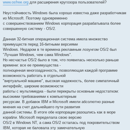
www.osfree.org
для расширения кругозора пользователей?
Неустойчивость Windows была хорошо известна даже разработчикам
из Microsoft. Поэтому одновременно
с совершенствованием Windows корпорация разрабатывала более
совершенную систему - OS/2.
Данная 32-битная операционная система имела множество
преимуществ перед 16-битными версиями
Windows. Недаром в те времена рекламным лозунгом OS/2 был
"Лучшая Windows, чем сама Windows".
Но несчастье OS/2 было в том, что появилась несколько раньше
времени: все ее преимущества -
полноценная многозадачность, позволяющая каждой программе
возможность работать в отдельной
"виртуальной машине", высокая надежность, более симпатичный
интерфейс, широкие возможности
работы с мультимедиа - были перекрыты основным недостатком:
высокими требованиями к компьютерным
ресурсам. В добавок IBM и Microsoft имели абсолютно разные
мнения на счет дальнейшего пути развития
данной системы. В итоге обе корпорации разошлись как в море
корабли. Microsoft переделала свою версию
OS/2 в Windows NT, а сама OS/2 осталась под покровительством
IBM, которая не баловала эту замечательную