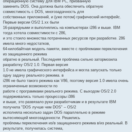
операционную систему для IBM PC, призванную
заменить DOS. Она должна была обеспечить обратную
совместимость с DOS, многозадачность для
собственных приложений, и (уже потом) графический интерфейс.
Первые версии OS/2 1.xx были
16-разрядными и выполнялись на компьютерах i286 и выше. IBM
тогда хотела совместимости с 286,
и это стоило множества потраченных ресурсов при разработке. 286
имела много недостатков,
64-килобайтная модель памяти, вместе с проблемами переключения
из защищенного режима
обратно в реальный. Последняя проблема сильно затормозила
разработку OS/2 1.0. Первая версия
1.0 не имела графического интерфейса и могла запускать только
одну задачу реального режима. в
i286 не было такого режима как V86, поэтому версия 1.0 имела очень
ограниченные возможности по
работе с программами реального режима. С выходом OS/2 2.0
подерживались только процессоры i386
и выше, это развязало руки разработчикам и в результате IBM
получила "DOS лучше чем DOS" -- OS/2
исполняла несколько задач DOS параллельно в режиме
вытесняющей многозадачности. Решились
проблемы переключения из/в защищенного режима в/из реальный. В
результате, получилась система,