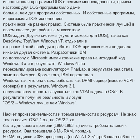
исполняющая программы DOS в режиме многозадачности, причем
настроек для DOS-программ было даже
больше, чем для программ собственных. И собственные программы,
и программы DOS исполнялись
практически на равных правах. Система была практически лучшей в
своем классе для работы с множеством
DOS-задач. Другие системы (мультитаскеры для DOS), такие как
DesqView, TopView, WIndowsNT, отдыхали в
сторонке. Такой свободы в работе с DOS-приложениями не давала
никакая другая система. Разработчики IBM
по договору с Microsoft имели кое-какие права на исходный код
Windows 3.x и в результате, Windows была
перекомпилирована компилятором PharLap, в результате она стала
заметно быстрее. Кроме того, IBM переделала
Windows так, что она стала работать как DPMI-сервер (вместо VCPI-
сервера) и в результате, WIndows 3.1
получила возможность запускаться как VDM-задача в OS/2. В
результате получил реальность и лозунг
"OS/2 -- Windows лучше чем Windows".
Насчет производительности и требовательности к ресурсам. Не знаю
точно насчет OS/2 1.xx, но OS/2 2.хх
была для своего времени (1990-1993 гг.) очень требовательной к
ресурсам. Она требовала 8 Мб RAM, порядка
50 Мб на диске и 386 процессора (но WinNT 3.51 требовала поболее -