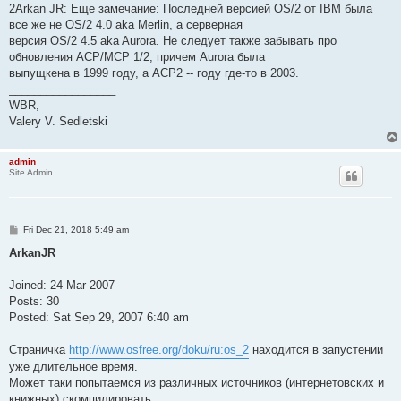
2Arkan JR: Еще замечание: Последней версией OS/2 от IBM была
все же не OS/2 4.0 aka Merlin, а серверная
версия OS/2 4.5 aka Aurora. Не следует также забывать про
обновления ACP/MCP 1/2, причем Aurora была
выпущкена в 1999 году, а ACP2 -- году где-то в 2003.
_________________
WBR,
Valery V. Sedletski
admin
Site Admin
P
Fri Dec 21, 2018 5:49 am
o
s
ArkanJR
t
Joined: 24 Mar 2007
Posts: 30
Posted: Sat Sep 29, 2007 6:40 am
Страничка
http://www.osfree.org/doku/ru:os_2
находится в запустении
уже длительное время.
Может таки попытаемся из различных источников (интернетовских и
книжных) скомпилировать