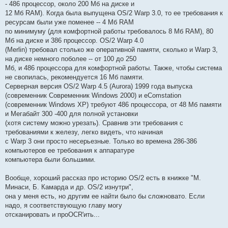
- 486 процессор, около 200 Мб на диске и
12 Мб RAM). Когда была выпущена OS/2 Warp 3.0, то ее требования к
ресурсам были уже поменее -- 4 Мб RAM
по минимуму (для комфортной работы требовалось 8 Мб RAM), 80
Мб на диске и 386 процессор. OS/2 Warp 4.0
(Merlin) требовал столько же оперативной памяти, сколько и Warp 3,
на диске немного поболее -- от 100 до 250
Мб, и 486 процессора для комфортной работы. Также, чтобы система
не свопилась, рекомендуется 16 Мб памяти.
Серверная версия OS/2 Warp 4.5 (Aurora) 1999 года выпуска
(современник Современник Windows 2000) и eComstation
(современник Windows XP) требуют 486 процессора, от 48 Мб памяти
и Мегабайт 300 -400 для полной установки
(хотя систему можно урезать). Сравнив эти требования с
требованиями к железу, легко видеть, что начиная
с Warp 3 они просто несерьезные. Только во времена 286-386
компьютеров ее требования к аппаратуре
компьютера были большими.
Вообще, хороший рассказ про историю OS/2 есть в книжке "М.
Минаси, Б. Камарда и др. OS/2 изнутри",
она у меня есть, но другим ее найти было бы сложновато. Если
надо, я соответствующую главу могу
отсканировать и проOCR'ить...