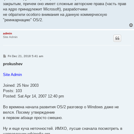
закрытым, причем оно имеет сложные авторские права (часть прав
на ядро принадлежит Microsoft), разработчики
не обратили особого внимания на данную коммерческую
"реинкарнацию" OS/2.
admin
Site Admin
P
Fri Dec 21, 2018 5:41 am
o
s
prokushev
t
Site Admin
Joined: 25 Nov 2003
Posts: 103
Posted: Sat Apr 14, 2007 12:40 pm
Во времена начала развития OS/2 разговор о Windows даже не
велся. Посему утверждение
в первом абзаце просто смешно.
Ну и еще куча неточностей. ИМХО, лусше сначала посмотреть в
направлении wikipedia.org