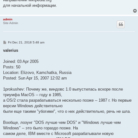
для начальной информации.
admin
Site Admin
P
Fri Dec 21, 2018 5:48 am
o
s
valerius
t
Joined: 03 Apr 2005
Posts: 50
Location: Elizovo, Kamchatka, Russia
Posted: Sun Apr 15, 2007 12:02 am
1prokushev: Почему же, виндовс 1.0 выпустилась вскоре после
триумфа MacOS -- году в 1985,
а OS/2 стала разрабатываться несколько позже -- 1987 г. Но первые
версии Windows действительно
были еще такими "убогими", что о них действительно, речь не шла.
Вообще, лозунг "DOS лучше чем DOS" и "Windows лучше чем
Windows" -- это было гораздо позже. На
самом деле, IBM вместе с Microsoft разрабатывали новую